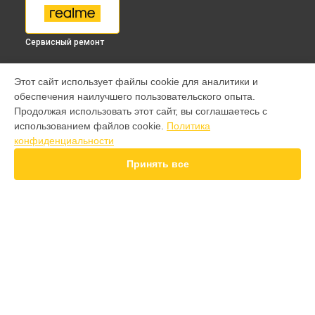
Сервисный ремонт
МОДЕЛИ
Этот сайт использует файлы cookie для аналитики и
обеспечения наилучшего пользовательского опыта.
9 pro
Продолжая использовать этот сайт, вы соглашаетесь с
GT 7 Pro
использованием файлов cookie.
Политика
GT 6T
конфиденциальности
15 Pro
15T
Принять все
14 Pro
14T
13 Plus
12 Pro Plus
11 Pro Plus
СТРАНИЦЫ
GT 7T
Гарантия
GT 8 Pro
Доставка
Note 50
Контакты
10 pro
Карта сайта
GT