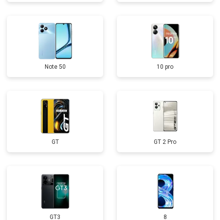
Note 50
10 pro
GT
GT 2 Pro
GT3
8