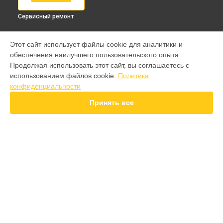
Сервисный ремонт
МОДЕЛИ
Этот сайт использует файлы cookie для аналитики и
обеспечения наилучшего пользовательского опыта.
9 pro
Продолжая использовать этот сайт, вы соглашаетесь с
GT 7 Pro
использованием файлов cookie.
Политика
GT 6T
конфиденциальности
15 Pro
15T
Принять все
14 Pro
14T
13 Plus
12 Pro Plus
11 Pro Plus
СТРАНИЦЫ
GT 7T
Гарантия
GT 8 Pro
Доставка
Note 50
Контакты
10 pro
Карта сайта
GT
GT 2 Pro