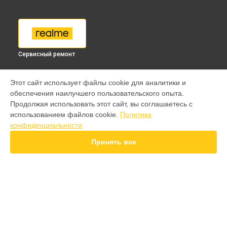
Сервисный ремонт
МОДЕЛИ
Этот сайт использует файлы cookie для аналитики и
обеспечения наилучшего пользовательского опыта.
9 pro
Продолжая использовать этот сайт, вы соглашаетесь с
GT 7 Pro
использованием файлов cookie.
Политика
GT 6T
конфиденциальности
15 Pro
15T
Принять все
14 Pro
14T
13 Plus
12 Pro Plus
11 Pro Plus
СТРАНИЦЫ
GT 7T
Гарантия
GT 8 Pro
Доставка
Note 50