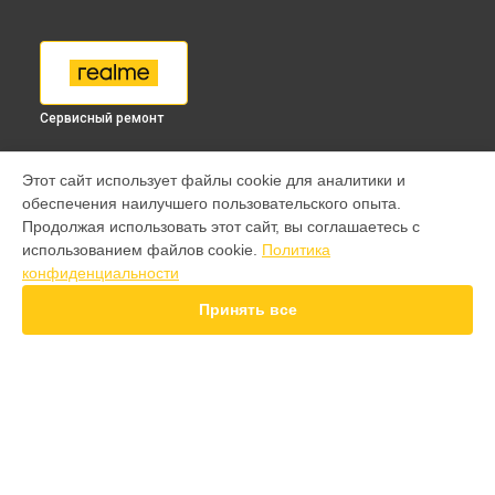
Сервисный ремонт
МОДЕЛИ
Этот сайт использует файлы cookie для аналитики и
обеспечения наилучшего пользовательского опыта.
9 pro
Продолжая использовать этот сайт, вы соглашаетесь с
GT 7 Pro
использованием файлов cookie.
Политика
GT 6T
конфиденциальности
15 Pro
15T
Принять все
14 Pro
14T
12 Pro Plus
11 Pro Plus
GT 7T
СТРАНИЦЫ
GT 8 Pro
Гарантия
Note 50
Доставка
10 pro