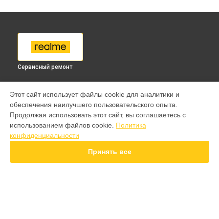
Сервисный ремонт
МОДЕЛИ
Этот сайт использует файлы cookie для аналитики и
обеспечения наилучшего пользовательского опыта.
9 pro
Продолжая использовать этот сайт, вы соглашаетесь с
GT 7 Pro
использованием файлов cookie.
Политика
GT 6T
конфиденциальности
15 Pro
15T
Принять все
14 Pro
14T
12 Pro Plus
11 Pro Plus
GT 7T
СТРАНИЦЫ
GT 8 Pro
Гарантия