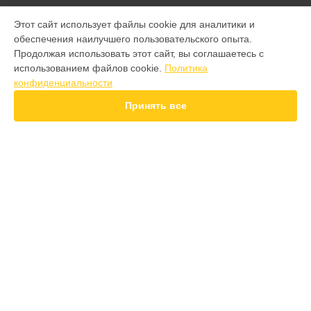
МОДЕЛИ
Этот сайт использует файлы cookie для аналитики и
обеспечения наилучшего пользовательского опыта.
9 pro
Продолжая использовать этот сайт, вы соглашаетесь с
GT 7 Pro
использованием файлов cookie.
Политика
GT 6T
конфиденциальности
15 Pro
15T
Принять все
14 Pro
14T
13 Plus
12 Pro Plus
11 Pro Plus
СТРАНИЦЫ
GT 7T
Гарантия
GT 8 Pro
Доставка
Note 50
Контакты
10 pro
Карта сайта
GT 2 Pro
GT3
8
КОНТАКТЫ
11
+7 (800) 100-69-58