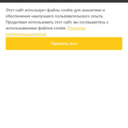
МОДЕЛИ
Этот сайт использует файлы cookie для аналитики и
обеспечения наилучшего пользовательского опыта.
9 pro
Продолжая использовать этот сайт, вы соглашаетесь с
GT 7 Pro
использованием файлов cookie.
Политика
GT 6T
конфиденциальности
15 Pro
15T
Принять все
14 Pro
14T
13 Plus
12 Pro Plus
11 Pro Plus
СТРАНИЦЫ
GT 7T
Гарантия
GT 8 Pro
Доставка
Note 50
Контакты
10 pro
Карта сайта
GT
GT 2 Pro
GT3
КОНТАКТЫ
8
+7 (800) 100-69-58