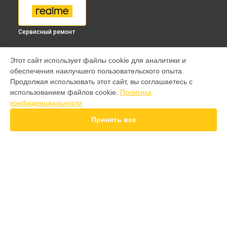
Сервисный ремонт
МОДЕЛИ
Этот сайт использует файлы cookie для аналитики и
обеспечения наилучшего пользовательского опыта.
9 pro
Продолжая использовать этот сайт, вы соглашаетесь с
GT 7 Pro
использованием файлов cookie.
Политика
GT 6T
конфиденциальности
15 Pro
15T
Принять все
14 Pro
14T
13 Plus
12 Pro Plus
11 Pro Plus
СТРАНИЦЫ
GT 7T
Гарантия
GT 8 Pro
Доставка
Note 50
Контакты
10 pro
Карта сайта
GT