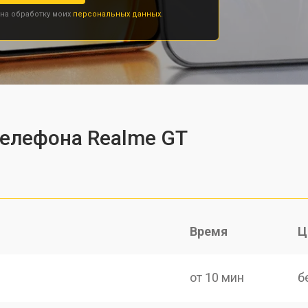
 на обработку моих
персональных данных.
телефона Realme GT
Время
Ц
от 10 мин
б