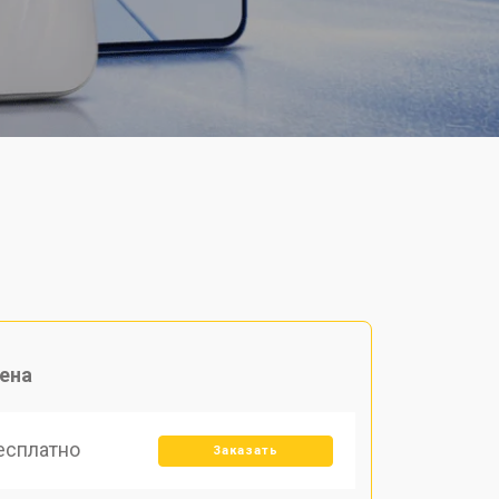
ена
есплатно
Заказать