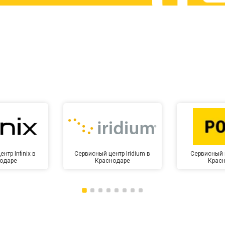
от 60 мин
о
от 10 мин
о
нтр Infinix в
Сервисный центр Iridium в
Сервисный 
одаре
Краснодаре
Крас