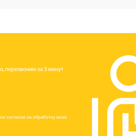
от 40 мин
о
от 30 мин
о
?
от 30 мин
о
, перезвоним за 5 минут
от 30 мин
о
от 30 мин
о
ое согласие на обработку моих
от 20 мин
о