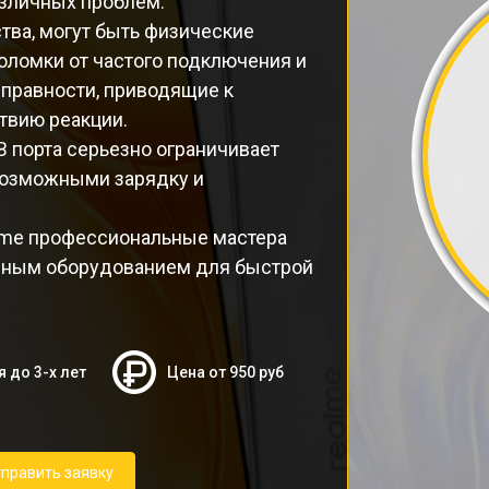
азличных проблем.
ва, могут быть физические
поломки от частого подключения и
справности, приводящие к
твию реакции.
 порта серьезно ограничивает
возможными зарядку и
lme профессиональные мастера
нным оборудованием для быстрой
я до 3-х лет
Цена от 950 руб
править заявку