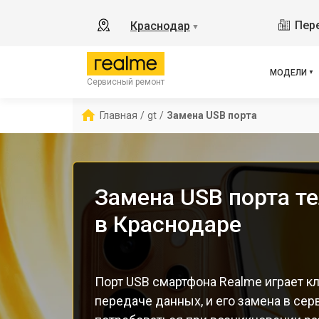
8
Пере
Краснодар
▼
11
C55
C67
МОДЕЛИ
Сервисный ремонт
12 
С85
Главная
/
gt
/
Замена USB порта
Замена USB порта т
в Краснодаре
Порт USB смартфона Realme играет к
передаче данных, и его замена в се