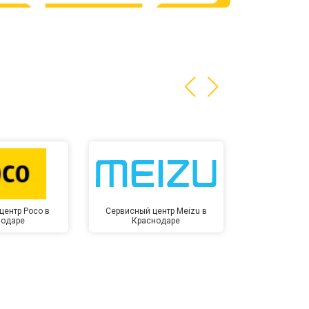
т 3200 ₽
Заказать
т 1400 ₽
Заказать
центр Poco в
Сервисный центр Meizu в
Сервисный ц
нодаре
Краснодаре
Крас