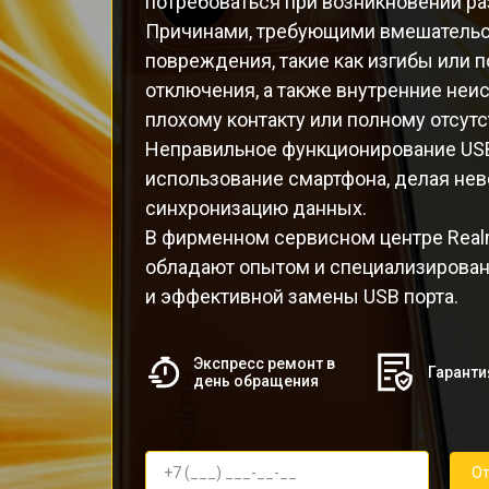
потребоваться при возникновении р
Причинами, требующими вмешательст
повреждения, такие как изгибы или 
отключения, а также внутренние неи
плохому контакту или полному отсутс
Неправильное функционирование USB
использование смартфона, делая не
синхронизацию данных.
В фирменном сервисном центре Rea
обладают опытом и специализирова
и эффективной замены USB порта.
Экспресс ремонт в
Гаранти
день обращения
От