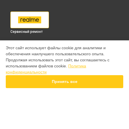
Сервисный ремонт
МОДЕЛИ
Этот сайт использует файлы cookie для аналитики и
обеспечения наилучшего пользовательского опыта.
9 pro
Продолжая использовать этот сайт, вы соглашаетесь с
GT 7 Pro
использованием файлов cookie.
Политика
GT 6T
конфиденциальности
15 Pro
15T
Принять все
14 Pro
14T
13 Plus
12 Pro Plus
11 Pro Plus
СТРАНИЦЫ
GT 7T
Гарантия
GT 8 Pro
Доставка
10 pro